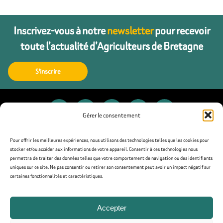
Inscrivez-vous à notre
newsletter
pour recevoir
toute l’actualité d’Agriculteurs de Bretagne
S'inscrire
Gérer le consentement
Contact
Pour offrir les meilleures expériences, nous utilisons des technologies telles que les cookies pour
stocker et/ou accéder aux informations de votre appareil. Consentir à ces technologies nous
permettra de traiter des données telles que votre comportement de navigation ou des identifiants
Presse
uniques sur ce site. Ne pas consentir ou retirer son consentement peut avoir un impact négatif sur
certaines fonctionnalités et caractéristiques.
Mentions légales
Accepter
Politique de confidentialité