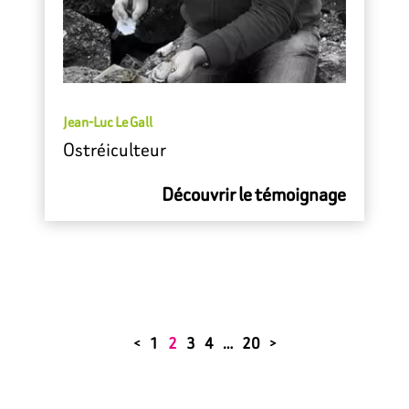
Jean-Luc Le Gall
Ostréiculteur
Découvrir le témoignage
1
2
3
4
…
20
<
>