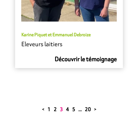
Karine Piquet et Emmanuel Debroize
Eleveurs laitiers
Découvrir le témoignage
1
2
3
4
5
…
20
<
>