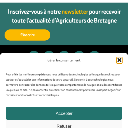
Inscrivez-vous à notre
newsletter
pour recevoir
toute l’actualité d’Agriculteurs de Bretagne
S'inscrire
Gérer le consentement
Contact
Pour offrir les meilleures expériences, nous utilisons des technologies telles que les cookies pour
stocker et/ou accéder aux informations de votre appareil. Consentir à ces technologies nous
permettra de traiter des données telles que votre comportement de navigation ou des identifiants
Presse
uniques sur ce site. Ne pas consentir ou retirer son consentement peut avoir un impact négatif sur
certaines fonctionnalités et caractéristiques.
Mentions légales
Accepter
Politique de confidentialité
Refuser