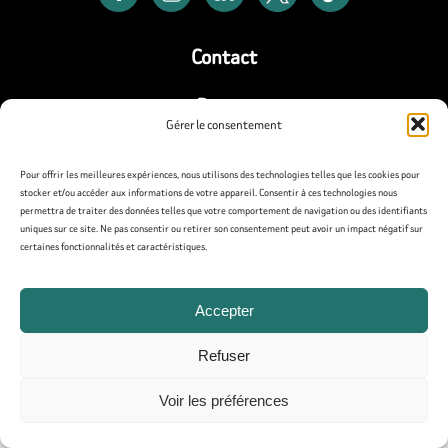
Contact
Presse
Gérer le consentement
Mentions légales
Pour offrir les meilleures expériences, nous utilisons des technologies telles que les cookies pour
stocker et/ou accéder aux informations de votre appareil. Consentir à ces technologies nous
Politique de confidentialité
permettra de traiter des données telles que votre comportement de navigation ou des identifiants
uniques sur ce site. Ne pas consentir ou retirer son consentement peut avoir un impact négatif sur
Politique de cookies (UE)
certaines fonctionnalités et caractéristiques.
Accepter
Refuser
Voir les préférences