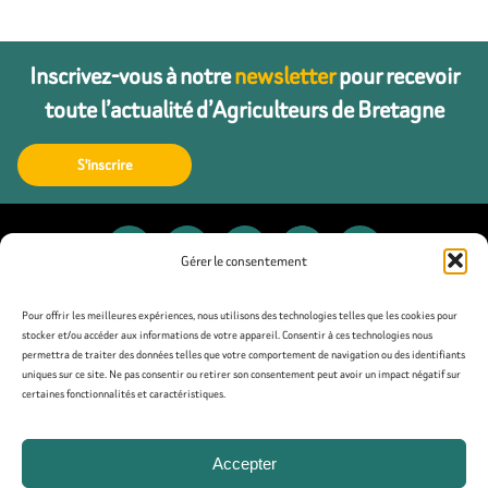
Inscrivez-vous à notre
newsletter
pour recevoir
toute l’actualité d’Agriculteurs de Bretagne
S'inscrire
Gérer le consentement
Contact
Pour offrir les meilleures expériences, nous utilisons des technologies telles que les cookies pour
stocker et/ou accéder aux informations de votre appareil. Consentir à ces technologies nous
permettra de traiter des données telles que votre comportement de navigation ou des identifiants
Presse
uniques sur ce site. Ne pas consentir ou retirer son consentement peut avoir un impact négatif sur
certaines fonctionnalités et caractéristiques.
Mentions légales
Accepter
Politique de confidentialité