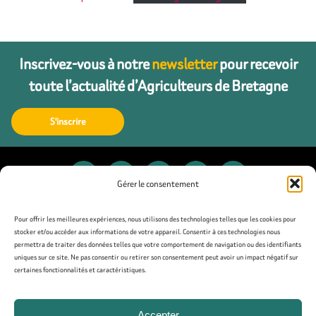
Inscrivez-vous à notre
newsletter
pour recevoir
toute l’actualité d’Agriculteurs de Bretagne
S'inscrire
Gérer le consentement
Contact
Pour offrir les meilleures expériences, nous utilisons des technologies telles que les cookies pour
stocker et/ou accéder aux informations de votre appareil. Consentir à ces technologies nous
permettra de traiter des données telles que votre comportement de navigation ou des identifiants
Presse
uniques sur ce site. Ne pas consentir ou retirer son consentement peut avoir un impact négatif sur
certaines fonctionnalités et caractéristiques.
Mentions légales
Accepter