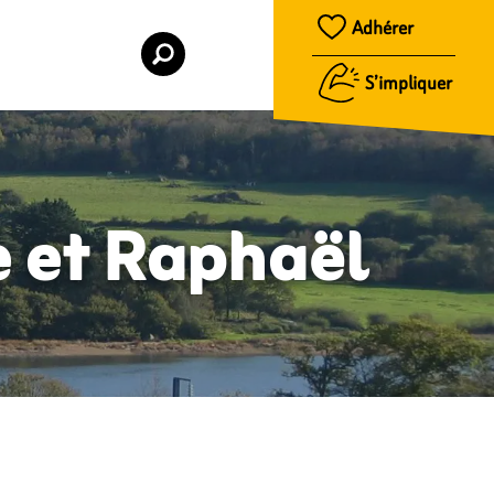
Adhérer
S’impliquer
e et Raphaël