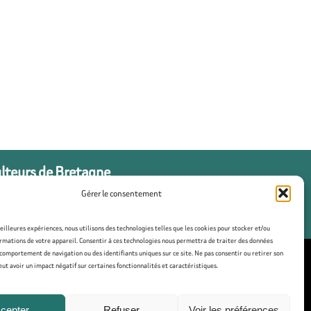
ulteurs de Bretagne
Gérer le consentement
meilleures expériences, nous utilisons des technologies telles que les cookies pour stocker et/ou
rmations de votre appareil. Consentir à ces technologies nous permettra de traiter des données
 comportement de navigation ou des identifiants uniques sur ce site. Ne pas consentir ou retirer son
t avoir un impact négatif sur certaines fonctionnalités et caractéristiques.
tique de cookies (UE)
cepter
Refuser
Voir les préférences