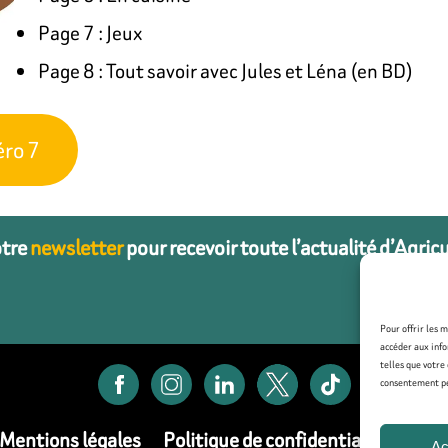
Page 7 : Jeux
Page 8 : Tout savoir avec Jules et Léna (en BD)
éro 7
otre
newsletter
pour recevoir toute l’actualité d’Agric
Pour offrir les 
accéder aux info
telles que votre
consentement peu
Mentions légales
Politique de confidentialité
Poli
Ac