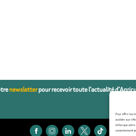
otre
newsletter
pour recevoir toute l’actualité d’Agric
Pour offrir les 
accéder aux info
telles que votre
consentement peu