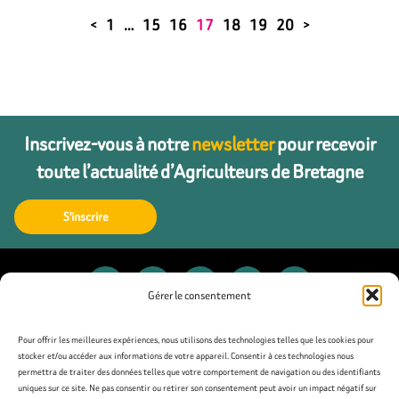
1
…
15
16
17
18
19
20
<
>
Inscrivez-vous à notre
newsletter
pour recevoir
toute l’actualité d’Agriculteurs de Bretagne
S'inscrire
Gérer le consentement
Contact
Pour offrir les meilleures expériences, nous utilisons des technologies telles que les cookies pour
stocker et/ou accéder aux informations de votre appareil. Consentir à ces technologies nous
permettra de traiter des données telles que votre comportement de navigation ou des identifiants
Presse
uniques sur ce site. Ne pas consentir ou retirer son consentement peut avoir un impact négatif sur