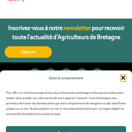
Inscrivez-vous à notre
newsletter
pour recevoir
toute l’actualité d’Agriculteurs de Bretagne
S'inscrire
Gérer le consentement
Contact
Pour offrir les meilleures expériences, nous utilisons des technologies telles que les cookies pour
stocker et/ou accéder aux informations de votre appareil. Consentir à ces technologies nous
permettra de traiter des données telles que votre comportement de navigation ou des identifiants
Presse
uniques sur ce site. Ne pas consentir ou retirer son consentement peut avoir un impact négatif sur
certaines fonctionnalités et caractéristiques.
Mentions légales