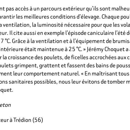
ont pas accès à un parcours extérieur qu’ils sont malhe
rantir les meilleures conditions d’élevage. Chaque poula
 ventilation, la luminosité nécessaire pour que les vola
eur. Il cite aussi en exemple l’épisode caniculaire l’été 
°C. Grâce à la ventilation et à l’équipement de brumis
 intérieure était maintenue à 25 °C. » Jérémy Choquet a 
la croissance des poulets, de ficelles accrochées aux c
poulets grimpent, grattent et fassent des bains de pous
riment leur comportement naturel. « En maîtrisant tous 
ons sanitaires possibles, nous leur évitons de tomber ma
oquet.
reton
teur à Trédion (56)