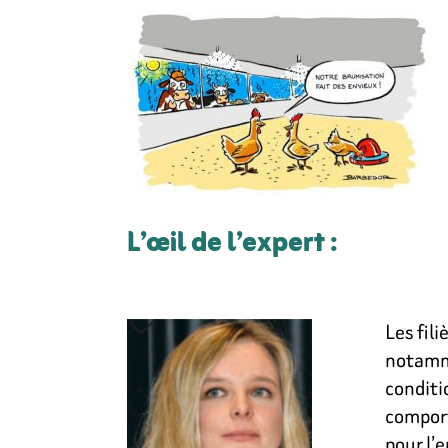
L’œil de l’expert :
Les fil
notamme
conditi
comport
pour l’e