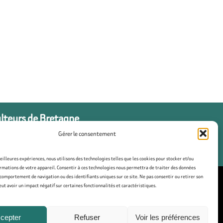
ulteurs de Bretagne
Gérer le consentement
meilleures expériences, nous utilisons des technologies telles que les cookies pour stocker et/ou
rmations de votre appareil. Consentir à ces technologies nous permettra de traiter des données
 comportement de navigation ou des identifiants uniques sur ce site. Ne pas consentir ou retirer son
t avoir un impact négatif sur certaines fonctionnalités et caractéristiques.
tique de cookies (UE)
cepter
Refuser
Voir les préférences