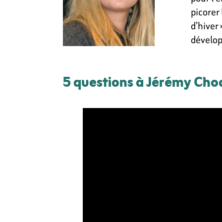
picorer
d’hiver
dévelo
5 questions à Jérémy Choq