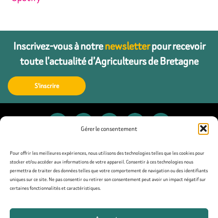
Inscrivez-vous à notre
newsletter
pour recevoir
toute l’actualité d’Agriculteurs de Bretagne
S'inscrire
Gérer le consentement
Contact
Pour offrir les meilleures expériences, nous utilisons des technologies telles que les cookies pour
stocker et/ou accéder aux informations de votre appareil. Consentir à ces technologies nous
permettra de traiter des données telles que votre comportement de navigation ou des identifiants
Presse
uniques sur ce site. Ne pas consentir ou retirer son consentement peut avoir un impact négatif sur
certaines fonctionnalités et caractéristiques.
Mentions légales