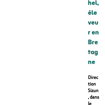
hel,
éle
veu
r en
Bre
tag
ne
Direc
tion
Sizun
, dans
le