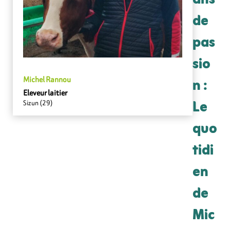
ans
de
pas
sio
n :
Michel Rannou
Eleveur laitier
Le
Sizun (29)
quo
tidi
en
de
Mic