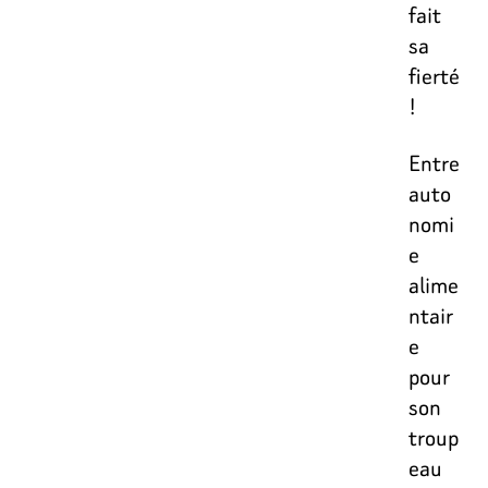
fait
sa
fierté
!
Entre
auto
nomi
e
alime
ntair
e
pour
son
troup
eau