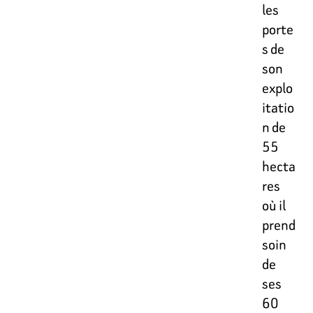
les
porte
s de
son
explo
itatio
n de
55
hecta
res
où il
prend
soin
de
ses
60