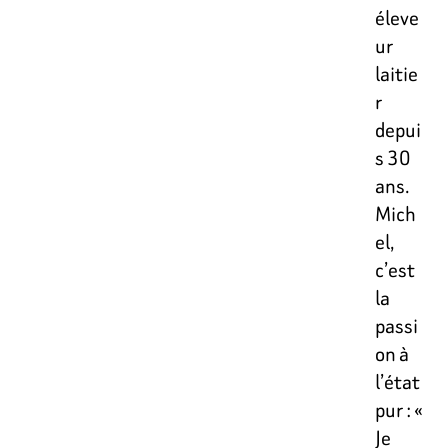
éleve
ur
laitie
r
depui
s 30
ans.
Mich
el,
c’est
la
passi
on à
l’état
pur : «
Je