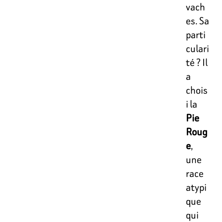
vach
es. Sa
parti
culari
té ? Il
a
chois
i la
Pie
Roug
e
,
une
race
atypi
que
qui