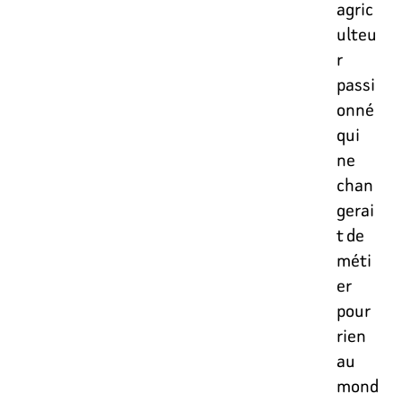
agric
ulteu
r
passi
onné
qui
ne
chan
gerai
t de
méti
er
pour
rien
au
mond