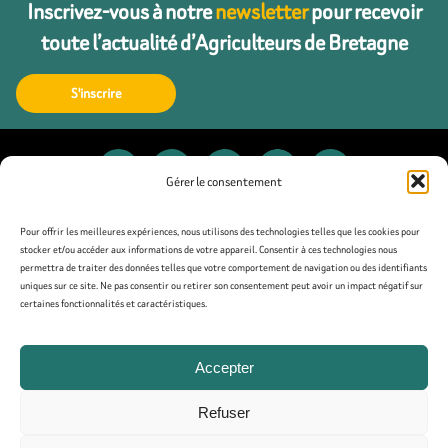
Inscrivez-vous à notre
newsletter
pour recevoir
toute l’actualité d’Agriculteurs de Bretagne
S'inscrire
Gérer le consentement
Contact
Pour offrir les meilleures expériences, nous utilisons des technologies telles que les cookies pour
stocker et/ou accéder aux informations de votre appareil. Consentir à ces technologies nous
permettra de traiter des données telles que votre comportement de navigation ou des identifiants
Presse
uniques sur ce site. Ne pas consentir ou retirer son consentement peut avoir un impact négatif sur
certaines fonctionnalités et caractéristiques.
Mentions légales
Accepter
Politique de confidentialité
Refuser
Politique de cookies (UE)